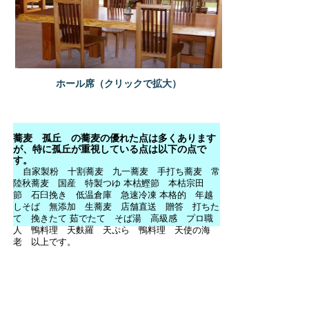
ホール席（クリックで拡大）
蕎麦 孤丘 の蕎麦の優れた点は多くあります
が、特に孤丘が重視している点は以下の点で
す。
自家製粉 十割蕎麦 九一蕎麦 手打ち蕎麦 常
陸秋蕎麦 国産 特製つゆ 本枯鰹節 本枯宗田
節 石臼挽き 低温倉庫 急速冷凍 本格的 年越
しそば 無添加 生蕎麦 店舗直送 贈答 打ちた
て 挽きたて 茹でたて そば湯 高級感 プロ職
人 鴨料理 天麩羅 天ぷら 鴨料理 天使の海
老 以上です。