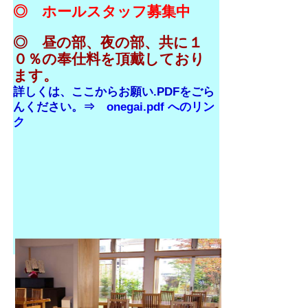
◎ ホールスタッフ募集中
◎ 昼の部、夜の部、共に１
０％の奉仕料を頂戴しており
ます。
詳しくは、ここからお願い.PDFをごら
んください。⇒
onegai.pdf へのリン
ク