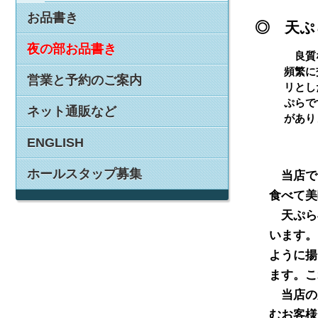
お品書き
◎ 天ぷ
夜の部お品書き
良質な
頻繁に
営業と予約のご案内
リとし
ぷらで
ネット通販など
があり
ENGLISH
ホールスタップ募集
　当店で
食べて美
　天ぷら
います。
ように揚
ます。こ
　当店の
むお客様