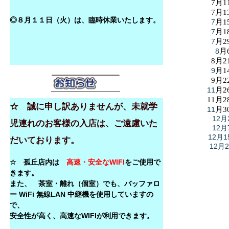
7月1
7月1
◎８月１１日（火）は、臨時休業いたします。
7
月1
7
月1
7
月2
8
月
8月2
9
月1
9月2
11
月2
11月2
☆ 誠に申し訳ありませんが、未就学
11
月3
12月
児連れのお客様の入店は、ご遠慮いた
12月
12月1
だいております。
12月
☆ 孤丘店内は
高速・安全なWIFI
をご使用で
きます。
また、 茶室・離れ（個室）でも、バッファロ
ー WiFi 無線LAN 中継機を使用していますの
で、
安全性が高く、高速なWIFIが利用できます。