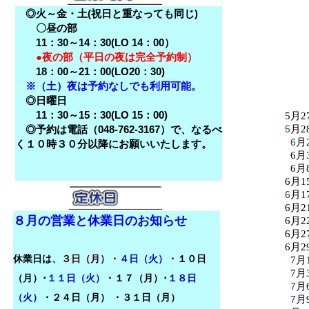
◎火～金・土(祝日と重なっても同じ)
〇昼の部
11：30～14：30(LO 14：00）
●夜の部（平日の夜は完全予約制）
18：00～21：00(LO20：30)
※（土）夜は予約なしでも利用可能。
◎日曜日
11：30～15：30(LO 15：00)
5月2
◎予約は電話（048-762-3167）で、なるべ
5
月2
6
月
く１０時３０分以降にお願いいたします。
6月
6月
6月1
6
月1
6月2
８月の営業と休業日のお知らせ
6月2
6月2
6月2
休業日は、
３日（月）・
４日（火）
・１０日
7月
7月
（月）･
１１日（火）
・１７（月）･
１８日
7
月
（火）
・
２４日（月）
・３１日（月）
7
月