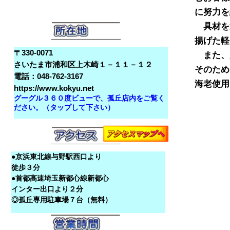
に努力を
　具材を
揚げた軽
〒330-0071
　また、
さいたま市浦和区上木崎１－１１－１２
そのため
電話：048-762-3167
https://www.kokyu.net
グーグル３６０度ビューで、孤丘店内をご覧く
ださい。（タップして下さい）
●京浜東北線与野駅西口より
徒歩３分
●首都高速埼玉新都心線新都心
インター出口より２分
◎孤丘専用駐車場７台（無料）