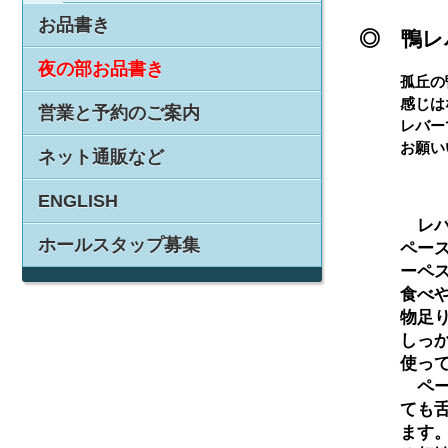
お品書き
◎ 鴨レ
夜の部お品書き
孤丘の
感じは
営業と予約のご案内
レバー
お願い
ネット通販など
ENGLISH
　レ
ホールスタップ募集
ペー
ーペ
食べ
物足
しっ
使って
　ペ
ても
ます