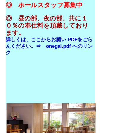
◎ ホールスタッフ募集中
◎ 昼の部、夜の部、共に１
０％の奉仕料を頂戴しており
ます。
詳しくは、ここからお願い.PDFをごら
んください。⇒
onegai.pdf へのリン
ク