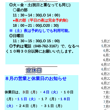
◎火～金・土(祝日と重なっても同じ)
〇昼の部
11：30～14：30(LO 14：00）
●夜の部（平日の夜は完全予約制）
18：00～21：00(LO20：30)
※（土）夜は予約なしでも利用可能。
◎日曜日
11：30～15：30(LO 15：00)
5月2
◎予約は電話（048-762-3167）で、なるべ
5
月2
6
月
く１０時３０分以降にお願いいたします。
6月
6月
6月1
6
月1
6月2
８月の営業と休業日のお知らせ
6月2
6月2
6月2
休業日は、
３日（月）・
４日（火）
・１０日
7月
7月
（月）･
１１日（火）
・１７（月）･
１８日
7
月
（火）
・
２４日（月）
・３１日（月）
7
月