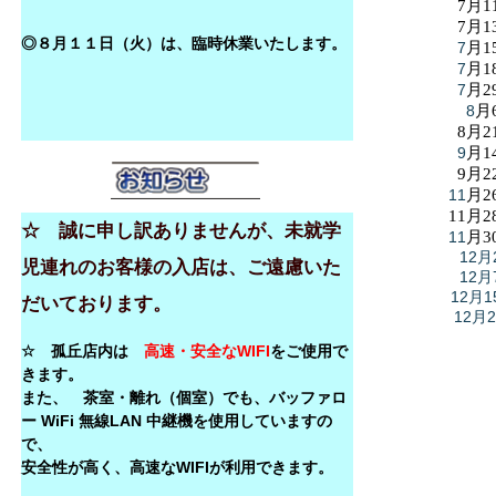
7月1
7月1
◎８月１１日（火）は、臨時休業いたします。
7
月1
7
月1
7
月2
8
月
8月2
9
月1
9月2
11
月2
11月2
☆ 誠に申し訳ありませんが、未就学
11
月3
12月
児連れのお客様の入店は、ご遠慮いた
12月
12月1
だいております。
12月
☆ 孤丘店内は
高速・安全なWIFI
をご使用で
きます。
また、 茶室・離れ（個室）でも、バッファロ
ー WiFi 無線LAN 中継機を使用していますの
で、
安全性が高く、高速なWIFIが利用できます。