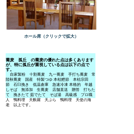
ホール席（クリックで拡大）
蕎麦 孤丘 の蕎麦の優れた点は多くあります
が、特に孤丘が重視している点は以下の点で
す。
自家製粉 十割蕎麦 九一蕎麦 手打ち蕎麦 常
陸秋蕎麦 国産 特製つゆ 本枯鰹節 本枯宗田
節 石臼挽き 低温倉庫 急速冷凍 本格的 年越
しそば 無添加 生蕎麦 店舗直送 贈答 打ちた
て 挽きたて 茹でたて そば湯 高級感 プロ職
人 鴨料理 天麩羅 天ぷら 鴨料理 天使の海
老 以上です。