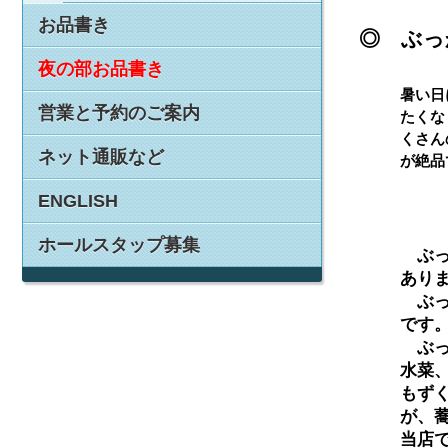
お品書き
◎ ぶっ
夜の部お品書き
暑い日
営業と予約のご案内
たくな
くさん
ネット通販など
が絶品
ENGLISH
ホールスタップ募集
　ぶ
あり
　ぶ
です
　ぶ
水菜
もず
が、
当店