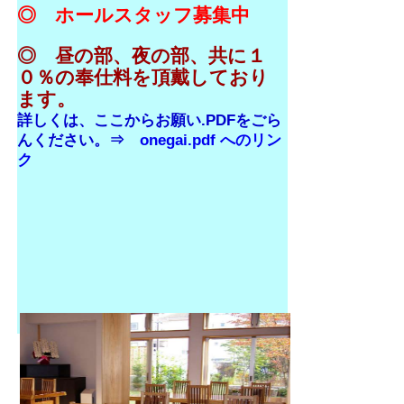
◎ ホールスタッフ募集中
◎ 昼の部、夜の部、共に１
０％の奉仕料を頂戴しており
ます。
詳しくは、ここからお願い.PDFをごら
んください。⇒
onegai.pdf へのリン
ク