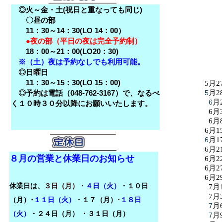
◎火～金・土(祝日と重なっても同じ)
〇昼の部
11：30～14：30(LO 14：00）
●夜の部（平日の夜は完全予約制）
18：00～21：00(LO20：30)
※（土）夜は予約なしでも利用可能。
◎日曜日
11：30～15：30(LO 15：00)
5月2
◎予約は電話（048-762-3167）で、なるべ
5
月2
6
月
く１０時３０分以降にお願いいたします。
6月
6月
6月1
6
月1
6月2
８月の営業と休業日のお知らせ
6月2
6月2
6月2
休業日は、
３日（月）・
４日（火）
・１０日
7月
7月
（月）･
１１日（火）
・１７（月）･
１８日
7
月
（火）
・
２４日（月）
・３１日（月）
7
月