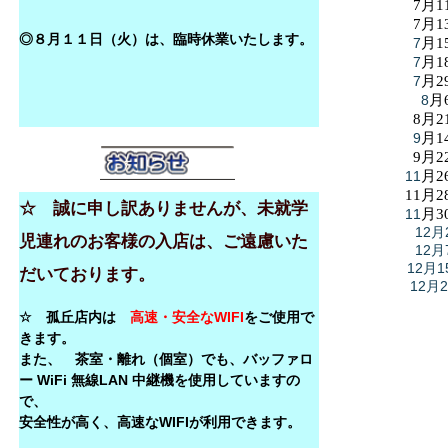
7月1
7月1
◎８月１１日（火）は、臨時休業いたします。
7
月1
7
月1
7
月2
8
月
8月2
9
月1
9月2
11
月2
11月2
☆ 誠に申し訳ありませんが、未就学
11
月3
12月
児連れのお客様の入店は、ご遠慮いた
12月
12月1
だいております。
12月
☆ 孤丘店内は
高速・安全なWIFI
をご使用で
きます。
また、 茶室・離れ（個室）でも、バッファロ
ー WiFi 無線LAN 中継機を使用していますの
で、
安全性が高く、高速なWIFIが利用できます。