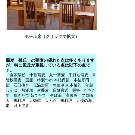
ホール席（クリックで拡大）
蕎麦 孤丘 の蕎麦の優れた点は多くあります
が、特に孤丘が重視している点は以下の点で
す。
自家製粉 十割蕎麦 九一蕎麦 手打ち蕎麦 常
陸秋蕎麦 国産 特製つゆ 本枯鰹節 本枯宗田
節 石臼挽き 低温倉庫 急速冷凍 本格的 年越
しそば 無添加 生蕎麦 店舗直送 贈答 打ちた
て 挽きたて 茹でたて そば湯 高級感 プロ職
人 鴨料理 天麩羅 天ぷら 鴨料理 天使の海
老 以上です。