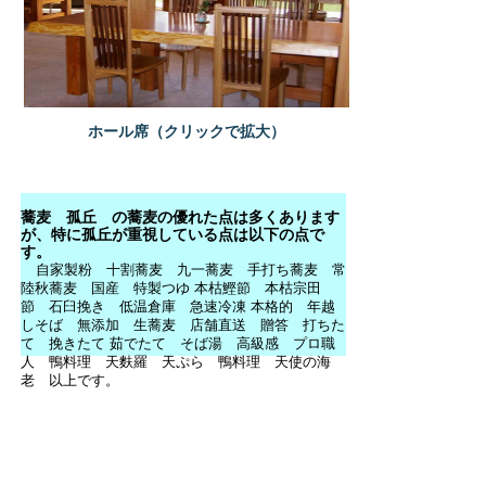
ホール席（クリックで拡大）
蕎麦 孤丘 の蕎麦の優れた点は多くあります
が、特に孤丘が重視している点は以下の点で
す。
自家製粉 十割蕎麦 九一蕎麦 手打ち蕎麦 常
陸秋蕎麦 国産 特製つゆ 本枯鰹節 本枯宗田
節 石臼挽き 低温倉庫 急速冷凍 本格的 年越
しそば 無添加 生蕎麦 店舗直送 贈答 打ちた
て 挽きたて 茹でたて そば湯 高級感 プロ職
人 鴨料理 天麩羅 天ぷら 鴨料理 天使の海
老 以上です。