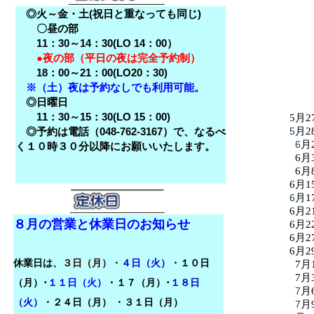
◎火～金・土(祝日と重なっても同じ)
〇昼の部
11：30～14：30(LO 14：00）
●夜の部（平日の夜は完全予約制）
18：00～21：00(LO20：30)
※（土）夜は予約なしでも利用可能。
◎日曜日
11：30～15：30(LO 15：00)
5月2
◎予約は電話（048-762-3167）で、なるべ
5
月2
6
月
く１０時３０分以降にお願いいたします。
6月
6月
6月1
6
月1
6月2
８月の営業と休業日のお知らせ
6月2
6月2
6月2
休業日は、
３日（月）・
４日（火）
・１０日
7月
7月
（月）･
１１日（火）
・１７（月）･
１８日
7
月
（火）
・
２４日（月）
・３１日（月）
7
月