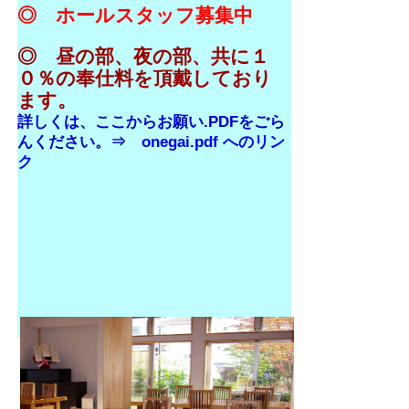
◎ ホールスタッフ募集中
◎ 昼の部、夜の部、共に１
０％の奉仕料を頂戴しており
ます。
詳しくは、ここからお願い.PDFをごら
んください。⇒
onegai.pdf へのリン
ク