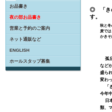
お品書き
◎ 「き
す。
夜の部お品書き
秋と冬
営業と予約のご案内
麦では
かきそ
ネット通販など
ENGLISH
  
ホールスタップ募集
など
盛ら
変わっ
  
今年
  
類、