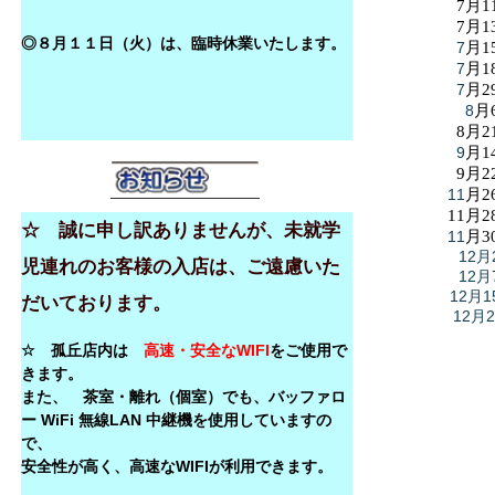
7月1
7月1
◎８月１１日（火）は、臨時休業いたします。
7
月1
7
月1
7
月2
8
月
8月2
9
月1
9月2
11
月2
11月2
☆ 誠に申し訳ありませんが、未就学
11
月3
12月
児連れのお客様の入店は、ご遠慮いた
12月
12月1
だいております。
12月
☆ 孤丘店内は
高速・安全なWIFI
をご使用で
きます。
また、 茶室・離れ（個室）でも、バッファロ
ー WiFi 無線LAN 中継機を使用していますの
で、
安全性が高く、高速なWIFIが利用できます。