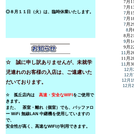
7月1
7月1
◎８月１１日（火）は、臨時休業いたします。
7
月1
7
月1
7
月2
8
月
8月2
9
月1
9月2
11
月2
11月2
☆ 誠に申し訳ありませんが、未就学
11
月3
12月
児連れのお客様の入店は、ご遠慮いた
12月
12月1
だいております。
12月
☆ 孤丘店内は
高速・安全なWIFI
をご使用で
きます。
また、 茶室・離れ（個室）でも、バッファロ
ー WiFi 無線LAN 中継機を使用していますの
で、
安全性が高く、高速なWIFIが利用できます。