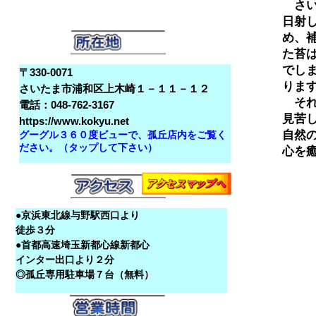
　さ
日射
め、
た苔
でし
〒330-0071
ります
さいたま市浦和区上木崎１－１１－１２
　そ
電話：048-762-3167
見苦
https://www.kokyu.net
自然
グーグル３６０度ビューで、孤丘店内をご覧く
ださい。（タップして下さい）
心を
●京浜東北線与野駅西口より
徒歩３分
●首都高速埼玉新都心線新都心
インター出口より２分
◎孤丘専用駐車場７台（無料）