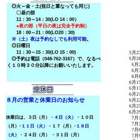
◎火～金・土(祝日と重なっても同じ)
〇昼の部
11：30～14：30(LO 14：00）
●夜の部（平日の夜は完全予約制）
18：00～21：00(LO20：30)
※（土）夜は予約なしでも利用可能。
◎日曜日
11：30～15：30(LO 15：00)
5月2
◎予約は電話（048-762-3167）で、なるべ
5
月2
6
月
く１０時３０分以降にお願いいたします。
6月
6月
6月1
6
月1
6月2
８月の営業と休業日のお知らせ
6月2
6月2
6月2
休業日は、
３日（月）・
４日（火）
・１０日
7月
7月
（月）･
１１日（火）
・１７（月）･
１８日
7
月
（火）
・
２４日（月）
・３１日（月）
7
月