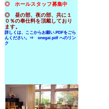
◎ ホールスタッフ募集中
◎ 昼の部、夜の部、共に１
０％の奉仕料を頂戴しており
ます。
詳しくは、ここからお願い.PDFをごら
んください。⇒
onegai.pdf へのリン
ク