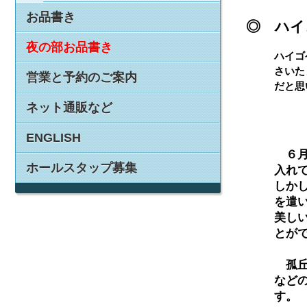
お品書き
◎ ハイ
夜の部お品書き
ハイゴ
さいた
営業と予約のご案内
だと思
ネット通販など
ENGLISH
　６
ホールスタップ募集
入れ
しか
を遣
美し
とが
　孤
など
す。
