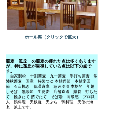
ホール席（クリックで拡大）
蕎麦 孤丘 の蕎麦の優れた点は多くあります
が、特に孤丘が重視している点は以下の点で
す。
自家製粉 十割蕎麦 九一蕎麦 手打ち蕎麦 常
陸秋蕎麦 国産 特製つゆ 本枯鰹節 本枯宗田
節 石臼挽き 低温倉庫 急速冷凍 本格的 年越
しそば 無添加 生蕎麦 店舗直送 贈答 打ちた
て 挽きたて 茹でたて そば湯 高級感 プロ職
人 鴨料理 天麩羅 天ぷら 鴨料理 天使の海
老 以上です。