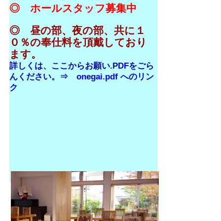
◎ ホールスタッフ募集中
◎ 昼の部、夜の部、共に１
０％の奉仕料を頂戴しており
ます。
詳しくは、ここからお願い.PDFをごら
んください。⇒
onegai.pdf へのリン
ク