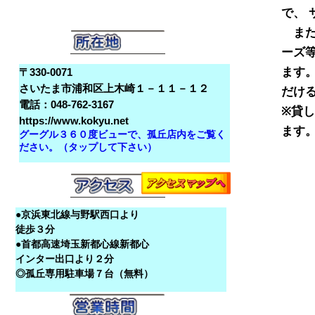
で、
また
ーズ
ます
〒330-0071
さいたま市浦和区上木崎１－１１－１２
だける
電話：048-762-3167
※貸
https://www.kokyu.net
ます
グーグル３６０度ビューで、孤丘店内をご覧く
ださい。（タップして下さい）
●京浜東北線与野駅西口より
徒歩３分
●首都高速埼玉新都心線新都心
インター出口より２分
◎孤丘専用駐車場７台（無料）