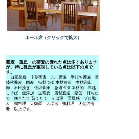
ホール席（クリックで拡大）
蕎麦 孤丘 の蕎麦の優れた点は多くあります
が、特に孤丘が重視している点は以下の点で
す。
自家製粉 十割蕎麦 九一蕎麦 手打ち蕎麦 常
陸秋蕎麦 国産 特製つゆ 本枯鰹節 本枯宗田
節 石臼挽き 低温倉庫 急速冷凍 本格的 年越
しそば 無添加 生蕎麦 店舗直送 贈答 打ちた
て 挽きたて 茹でたて そば湯 高級感 プロ職
人 鴨料理 天麩羅 天ぷら 鴨料理 天使の海
老 以上です。