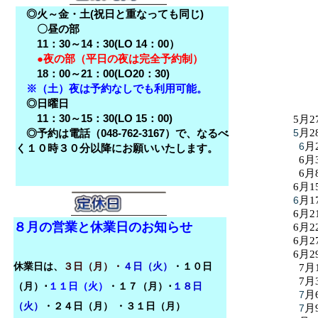
◎火～金・土(祝日と重なっても同じ)
〇昼の部
11：30～14：30(LO 14：00）
●夜の部（平日の夜は完全予約制）
18：00～21：00(LO20：30)
※（土）夜は予約なしでも利用可能。
◎日曜日
11：30～15：30(LO 15：00)
5月2
◎予約は電話（048-762-3167）で、なるべ
5
月2
6
月
く１０時３０分以降にお願いいたします。
6月
6月
6月1
6
月1
6月2
８月の営業と休業日のお知らせ
6月2
6月2
6月2
休業日は、
３日（月）・
４日（火）
・１０日
7月
7月
（月）･
１１日（火）
・１７（月）･
１８日
7
月
（火）
・
２４日（月）
・３１日（月）
7
月