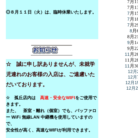
7月1
7月1
◎８月１１日（火）は、臨時休業いたします。
7
月1
7
月1
7
月2
8
月
8月2
9
月1
9月2
11
月2
11月2
☆ 誠に申し訳ありませんが、未就学
11
月3
12月
児連れのお客様の入店は、ご遠慮いた
12月
12月1
だいております。
12月
☆ 孤丘店内は
高速・安全なWIFI
をご使用で
きます。
また、 茶室・離れ（個室）でも、バッファロ
ー WiFi 無線LAN 中継機を使用していますの
で、
安全性が高く、高速なWIFIが利用できます。