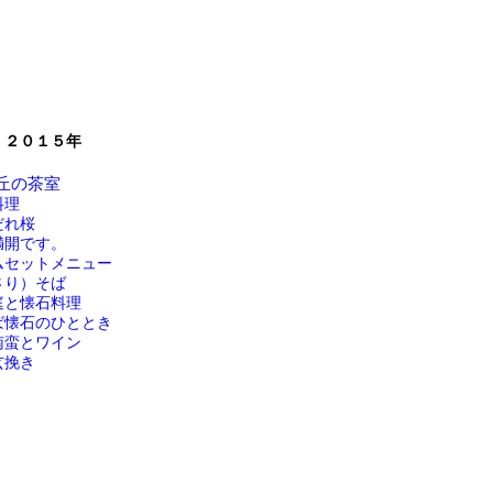
 ２０１５年
丘の茶室
料理
だれ桜
満開です。
ムセットメニュー
さり）そば
庭と懐石料理
ば懐石のひととき
南蛮とワイン
玄挽き