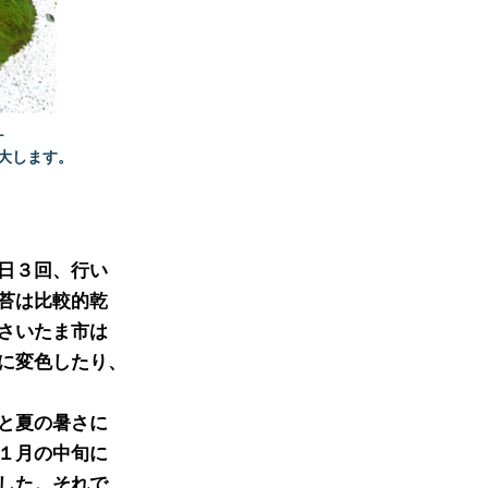
ケ
大します。
３回、行い

は比較的乾

いたま市は

に変色したり、

夏の暑さに

月の中旬に

た。それで
