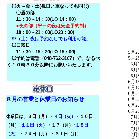
◎火～金・土(祝日と重なっても同じ)
〇昼の部
11：30～14：30(LO 14：00）
●夜の部（平日の夜は完全予約制）
18：00～21：00(LO20：30)
※（土）夜は予約なしでも利用可能。
◎日曜日
11：30～15：30(LO 15：00)
5月2
◎予約は電話（048-762-3167）で、なるべ
5
月2
6
月
く１０時３０分以降にお願いいたします。
6月
6月
6月1
6
月1
6月2
８月の営業と休業日のお知らせ
6月2
6月2
6月2
休業日は、
３日（月）・
４日（火）
・１０日
7月
7月
（月）･
１１日（火）
・１７（月）･
１８日
7
月
（火）
・
２４日（月）
・３１日（月）
7
月