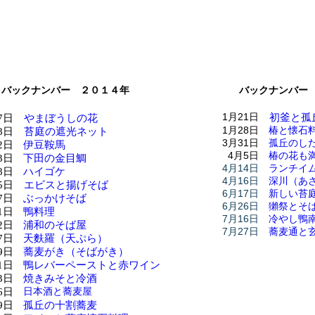
バックナンバー ２０１４年
バックナンバー
1月21日
初釜と孤
7日
やまぼうしの花
1月28日
椿と懐石
8日
苔庭の遮光ネット
3月31日
孤丘のし
2日
伊豆鞍馬
4月5日
椿の花も
3日
下田の金目鯛
4月14日
ランチイ
8日
ハイゴケ
4月16日
深川（あ
5日
エビスと揚げそば
6月17日
新しい苔
7日
ぶっかけそば
6月26日
獺祭とそ
1日
鴨料理
7月16日
冷やし鴨
2日
浦和のそば屋
7月27日
蕎麦通と
7日
天麩羅（天ぷら）
9日
蕎麦がき（そばがき）
1日
鴨レバーペーストと赤ワイン
3日
焼きみそと冷酒
日本酒と蕎麦屋
6日
9日
孤丘の十割蕎麦