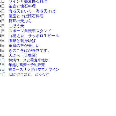
1日
ワインと蕎麦懐石料理
3日
茶庭と懐石料理
5日
海老天せいろ・海老天そば
8日
個室とそば懐石料理
9日
舞茸の天ぷら
6日
ごぼう天
1日
スポーツ自転車スタンド
4日
白穂之香 サッポロ生ビール
2日
獺祭と刺身ゆば
6日
茶庭の苔が美しい
8日
きのこそばが評判です。
0日
天ぷら（天麩羅）
2日
鴨鍋コースと蕎麦米雑炊
7日
年越し蕎麦の予約販売
5日
鴨ロースサラダ仕立てとワイン
21日
山かけそばと、とろろ汁