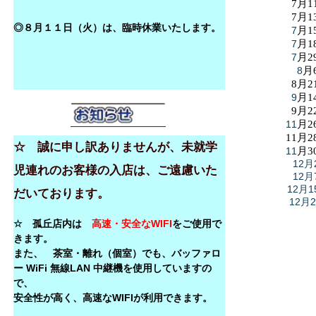
7月1
7月1
◎８月１１日（火）は、臨時休業いたします。
7
月1
7
月1
7
月2
8
月
8月2
9
月1
9月2
11
月2
11月2
☆ 誠に申し訳ありませんが、未就学
11
月3
12月
児連れのお客様の入店は、ご遠慮いた
12月
12月1
だいております。
12月
☆ 孤丘店内は
高速・安全なWIFI
をご使用で
きます。
また、 茶室・離れ（個室）でも、バッファロ
ー WiFi 無線LAN 中継機を使用していますの
で、
安全性が高く、高速なWIFIが利用できます。