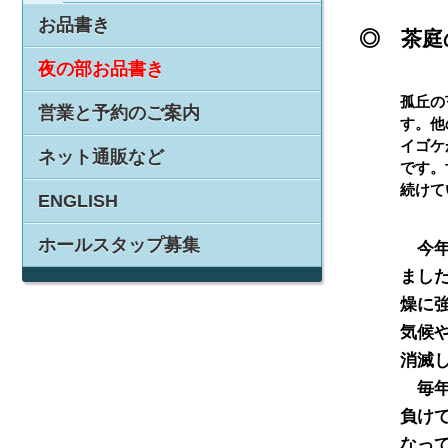
お品書き
◎ 茶庭
夜の部お品書き
孤丘の
営業と予約のご案内
す。他
イゴケ
ネット通販など
です。
続けて
ENGLISH
ホールスタップ募集
　今
まし
燥に
気候
消滅
　毎
負け
なっ