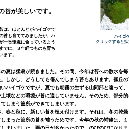
の苔が美しいです。
苔は、ほとんどがハイゴケで
の苔も育ててみましたが、ハ
ハイゴ
クリックすると拡
が一番環境に合っているよう
すでに、３年経つものも育ち
います。
年の夏は猛暑が続きました。その間、今年は苔への散水を毎日
た。しかし、どうしても傷んでしまう苔もあります。孤丘の苔
強いハイゴケですが、夏でも朝霧の生ずる山間部と違って、さ
や土壌などの環境が苔に適していません。そのため、部分的
してしまう箇所ができてしまいます。

年、春と秋に、新しい苔を植え付けます。それは、冬の乾燥と
てしまった箇所の苔を補うためです。今年の秋の補修は、１１
てしまいました。雨の日が多かったので、のびのびになりまし