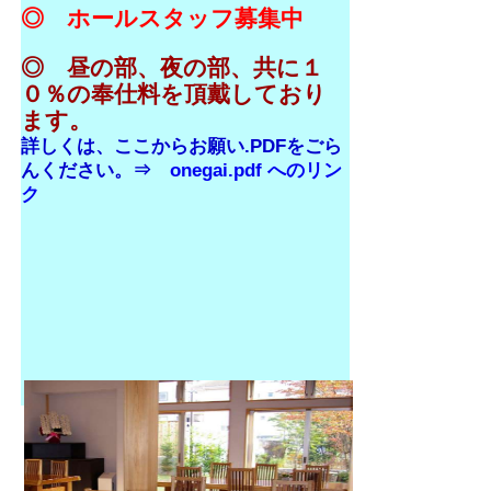
◎ ホールスタッフ募集中
◎ 昼の部、夜の部、共に１
０％の奉仕料を頂戴しており
ます。
詳しくは、ここからお願い.PDFをごら
んください。⇒
onegai.pdf へのリン
ク