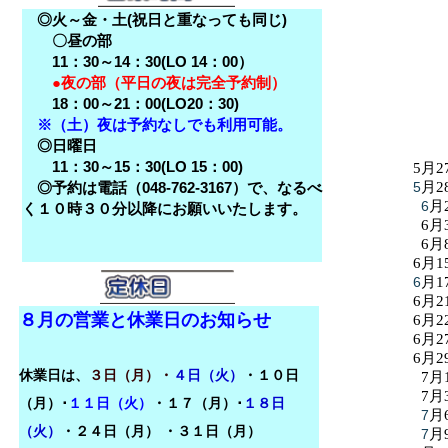
◎火～金・土(祝日と重なっても同じ)
〇昼の部
11：30～14：30(LO 14：00）
●夜の部（平日の夜は完全予約制）
18：00～21：00(LO20：30)
※（土）夜は予約なしでも利用可能。
◎日曜日
11：30～15：30(LO 15：00)
5月2
◎予約は電話（048-762-3167）で、なるべ
5
月2
6
月
く１０時３０分以降にお願いいたします。
6月
6月
6月1
6
月1
6月2
８月の営業と休業日のお知らせ
6月2
6月2
6月2
休業日は、
３日（月）・
４日（火）
・１０日
7月
7月
（月）･
１１日（火）
・１７（月）･
１８日
7
月
（火）
・
２４日（月）
・３１日（月）
7
月