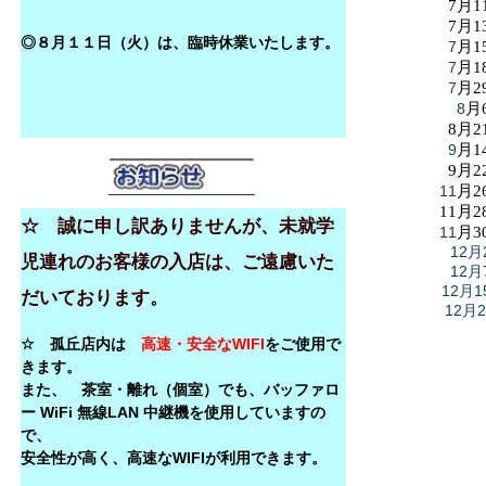
7月1
7月1
◎８月１１日（火）は、臨時休業いたします。
7
月1
7
月1
7
月2
8
月
8月2
9
月1
9月2
11
月2
11月2
☆ 誠に申し訳ありませんが、未就学
11
月3
12月
児連れのお客様の入店は、ご遠慮いた
12月
12月1
だいております。
12月
☆ 孤丘店内は
高速・安全なWIFI
をご使用で
きます。
また、 茶室・離れ（個室）でも、バッファロ
ー WiFi 無線LAN 中継機を使用していますの
で、
安全性が高く、高速なWIFIが利用できます。