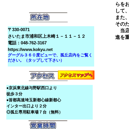
らを
して
また
その
〒330-0071
　当
さいたま市浦和区上木崎１－１１－１２
電話：048-762-3167
https://www.kokyu.net
グーグル３６０度ビューで、孤丘店内をご覧く
ださい。（タップして下さい）
●京浜東北線与野駅西口より
徒歩３分
●首都高速埼玉新都心線新都心
インター出口より２分
◎孤丘専用駐車場７台（無料）