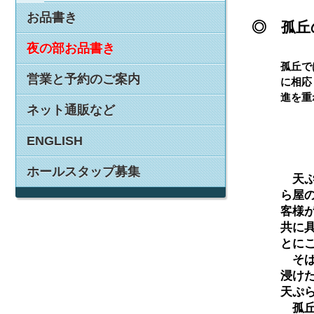
お品書き
◎ 孤丘
夜の部お品書き
孤丘で
営業と予約のご案内
に相応
進を重
ネット通販など
ENGLISH
ホールスタップ募集
　天
ら屋
客様
共に
とに
　そ
浸け
天ぷ
　孤