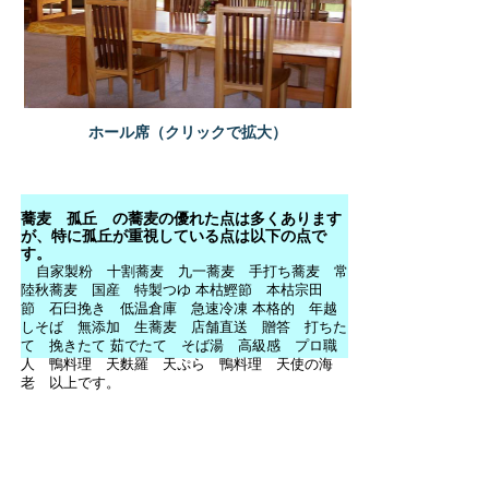
ホール席（クリックで拡大）
蕎麦 孤丘 の蕎麦の優れた点は多くあります
が、特に孤丘が重視している点は以下の点で
す。
自家製粉 十割蕎麦 九一蕎麦 手打ち蕎麦 常
陸秋蕎麦 国産 特製つゆ 本枯鰹節 本枯宗田
節 石臼挽き 低温倉庫 急速冷凍 本格的 年越
しそば 無添加 生蕎麦 店舗直送 贈答 打ちた
て 挽きたて 茹でたて そば湯 高級感 プロ職
人 鴨料理 天麩羅 天ぷら 鴨料理 天使の海
老 以上です。