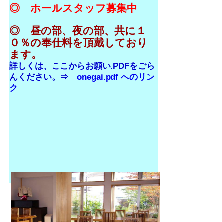
◎ ホールスタッフ募集中
◎ 昼の部、夜の部、共に１
０％の奉仕料を頂戴しており
ます。
詳しくは、ここからお願い.PDFをごら
んください。⇒
onegai.pdf へのリン
ク