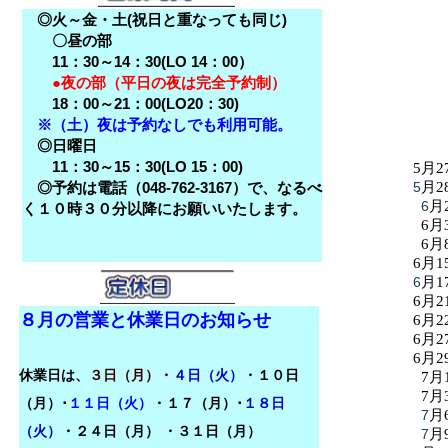
◎火～金・土(祝日と重なっても同じ)
〇昼の部
11：30～14：30(LO 14：00）
●夜の部（平日の夜は完全予約制）
18：00～21：00(LO20：30)
※（土）夜は予約なしでも利用可能。
◎日曜日
11：30～15：30(LO 15：00)
5月2
◎予約は電話（048-762-3167）で、なるべ
5
月2
6
月
く１０時３０分以降にお願いいたします。
6月
6月
6月1
6
月1
6月2
８月の営業と休業日のお知らせ
6月2
6月2
6月2
休業日は、
３日（月）・
４日（火）
・１０日
7月
7月
（月）･
１１日（火）
・１７（月）･
１８日
7
月
（火）
・
２４日（月）
・３１日（月）
7
月