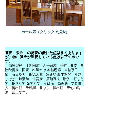
ホール席（クリックで拡大）
蕎麦 孤丘 の蕎麦の優れた点は多くあります
が、特に孤丘が重視している点は以下の点で
す。
自家製粉 十割蕎麦 九一蕎麦 手打ち蕎麦 常
陸秋蕎麦 国産 特製つゆ 本枯鰹節 本枯宗田
節 石臼挽き 低温倉庫 急速冷凍 本格的 年越
しそば 無添加 生蕎麦 店舗直送 贈答 打ちた
て 挽きたて 茹でたて そば湯 高級感 プロ職
人 鴨料理 天麩羅 天ぷら 鴨料理 天使の海
老 以上です。