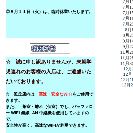
7月1
7月1
◎８月１１日（火）は、臨時休業いたします。
7
月1
7
月1
7
月2
8
月
8月2
9
月1
9月2
11
月2
11月2
☆ 誠に申し訳ありませんが、未就学
11
月3
12月
児連れのお客様の入店は、ご遠慮いた
12月
12月1
だいております。
12月
☆ 孤丘店内は
高速・安全なWIFI
をご使用で
きます。
また、 茶室・離れ（個室）でも、バッファロ
ー WiFi 無線LAN 中継機を使用していますの
で、
安全性が高く、高速なWIFIが利用できます。