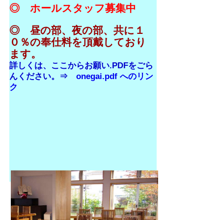
◎ ホールスタッフ募集中
◎ 昼の部、夜の部、共に１
０％の奉仕料を頂戴しており
ます。
詳しくは、ここからお願い.PDFをごら
んください。⇒
onegai.pdf へのリン
ク