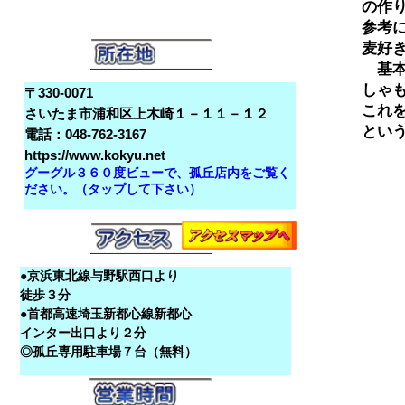
の作
参考
麦好
　基
しゃ
〒330-0071
これ
さいたま市浦和区上木崎１－１１－１２
電話：048-762-3167
https://www.kokyu.net
グーグル３６０度ビューで、孤丘店内をご覧く
ださい。（タップして下さい）
●京浜東北線与野駅西口より
徒歩３分
●首都高速埼玉新都心線新都心
インター出口より２分
◎孤丘専用駐車場７台（無料）