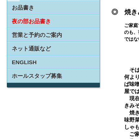
お品書き
◎ 焼き
夜の部お品書き
ご家庭
のも、
営業と予約のご案内
ではな
ネット通販など
ENGLISH
　そ
ホールスタップ募集
何より
ば味
屋で
　現
きみ
　焼
味野
しゃ
　ご